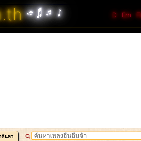
n.th
D
Em
F
าค้นหา