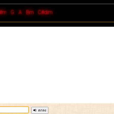
#m
G
A
Bm
C#dim
ตกลง