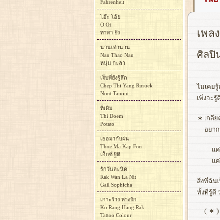
Fahrenheit
โอ๊ะ โอ้ย
O Oi
เพลง 
ทาทา ยัง
นานเท่านาน
ศิลปิ
Nan Thao Nan
หนุ่ม กะลา
เจ็บที่ยังรู้สึก
Chep Thi Yang Rusuek
ไม่เคยรู
Nont Tanont
เพิ่งจะร
ที่เดิม
Thi Doem
∗
เกลีย
Potato
อยากจ
เธอมากับฝน
Thoe Ma Kap Fon
แค
เอ็กซ์ ฐิติ
แค่
รักวันละนิด
Rak Wan La Nit
สิ่งที่ฉ
Gail Sophicha
ทั้งที่รู
เกาะร้าง ห่างรัก
Ko Rang Hang Rak
( ∗ )
Tattoo Colour