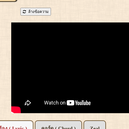
ล้างข้อความ
อร้อง ( Lyric )
คอร์ด ( Chord )
Zeal