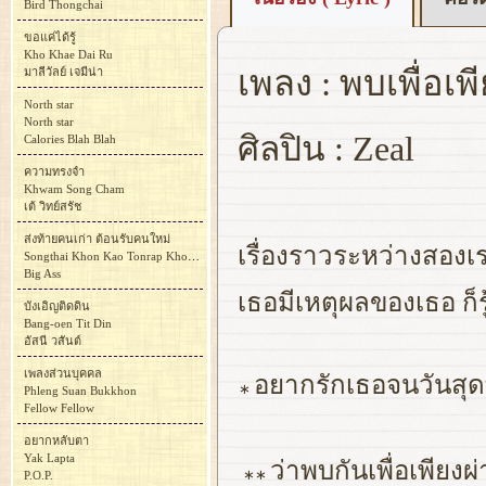
Bird Thongchai
ขอแค่ได้รู้
Kho Khae Dai Ru
เพลง : พบเพื่อเพ
มาลีวัลย์ เจมีน่า
North star
North star
ศิลปิน : Zeal
Calories Blah Blah
ความทรงจำ
Khwam Song Cham
เต้ วิทย์สรัช
ส่งท้ายคนเก่า ต้อนรับคนใหม่
เรื่องราวระหว่างสองเร
Songthai Khon Kao Tonrap Khon Mai
Big Ass
เธอมีเหตุผลของเธอ ก็รู
บังเอิญติดดิน
Bang-oen Tit Din
อัสนี วสันต์
เพลงส่วนบุคคล
อยากรักเธอจนวันสุดท
∗
Phleng Suan Bukkhon
Fellow Fellow
อยากหลับตา
Yak Lapta
ว่าพบกันเพื่อเพียงผ่
∗∗
P.O.P.