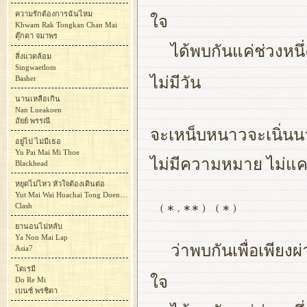
ความรักต้องการฉันไหม
ใจ
Khwam Rak Tongkan Chan Mai
ตุ๊กตา จมาพร
ได้พบกันแค่ช่วงหนึ่
สิ่งแวดล้อม
Singwaetlom
Basher
ไม่มีวัน
นานเหลือเกิน
Nan Lueakoen
อัยย์ พรรณี
จะเหน็บหนาวจะเนิ่นนาน
อยู่ไป ไม่มีเธอ
Yu Pai Mai Mi Thoe
ไม่มีความหมาย ไม่แคร
Blackhead
หยุดไม่ไหว หัวใจต้องเดินต่อ
Yut Mai Wai Huachai Tong Doen To
Clash
( ∗ , ∗∗ )
( ∗ )
ยานอนไม่หลับ
Ya Non Mai Lap
ว่าพบกันเพื่อเพียงผ่
Asia7
โดเรมี
ใจ
Do Re Mi
เบนซ์ พรชิตา