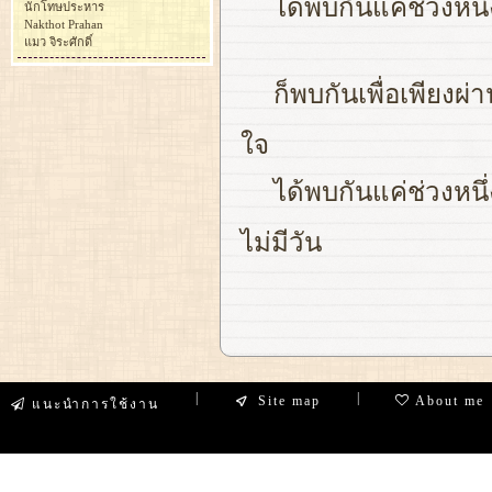
ได้พบกันแค่ช่วงหนึ่
นักโทษประหาร
Nakthot Prahan
แมว จิระศักดิ์
ก็พบกันเพื่อเพียงผ่า
ใจ
ได้พบกันแค่ช่วงหนึ่
ไม่มีวัน
|
|
Site map
About me
แนะนำการใช้งาน