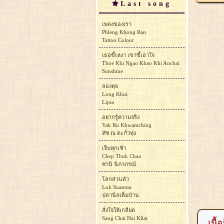
Last song
เพลงของเรา
Phleng Khong Rao
Tattoo Colour
เธอขี้เหงา เขาขี้เอาใจ
Thoe Khi Ngao Khao Khi Aochai
Sunshine
ลองคุย
Long Khui
Lipta
อยากรู้ความจริง
Yak Ru Khwamching
ทัช ณ ตะกั่วทุ่ง
เจ็บทุกเช้า
Chep Thuk Chao
ซานิ นิภาภรณ์
โลกส่วนตัว
Lok Suantua
ปลานิลเต็มบ้าน
สั่งใจให้เกลียด
Sang Chai Hai Kliat
เนื้