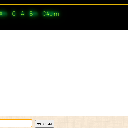
#m
G
A
Bm
C#dim
ตกลง