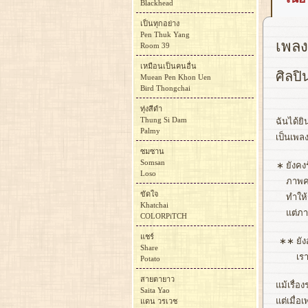
Blackhead
เป็นทุกอย่าง
Pen Thuk Yang
เพลง
Room 39
เหมือนเป็นคนอื่น
ศิลปิ
Muean Pen Khon Uen
Bird Thongchai
ทุ่งสีดำ
Thung Si Dam
ฉันได้ยิ
Palmy
เป็นเพล
ซมซาน
Somsan
∗
ยังคงร
Loso
ภาพคว
ขัดใจ
ทำให้
Khatchai
แต่ภา
COLORPiTCH
แชร์
∗∗
ยัง
Share
เร
Potato
สายตายาว
แม้เรื่
Saita Yao
แต่เมื่อ
แดน วรเวช