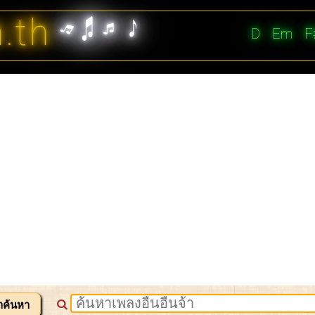
n.th
D
Em
F
าค้นหา